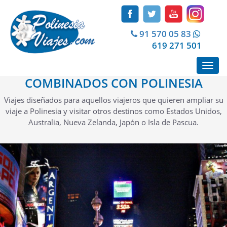
91 570 05 83
619 271 501
Toggl
navig
COMBINADOS CON POLINESIA
Viajes diseñados para aquellos viajeros que quieren ampliar su
viaje a Polinesia y visitar otros destinos como Estados Unidos,
Australia, Nueva Zelanda, Japón o Isla de Pascua.