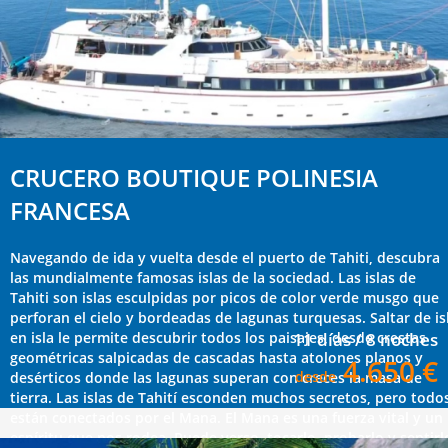
CRUCERO BOUTIQUE POLINESIA
FRANCESA
Navegando de ida y vuelta desde el puerto de Tahiti, descubra
las mundialmente famosas islas de la sociedad. Las islas de
Tahiti son islas esculpidas por picos de color verde musgo que
perforan el cielo y bordeadas de lagunas turquesas. Saltar de is
en isla le permite descubrir todos los paisajes, desde crestas
11 días / 8 noches
geométricas salpicadas de cascadas hasta atolones planos y
4.650 €
desde
desérticos donde las lagunas superan con creces la masa de
tierra. Las islas de Tahití esconden muchos secretos, pero todo
están conectados por el Mana. El Mana es una fuerza vital y un
espíritu que nos rodea. Puede verso, tocarlo, probarlo y sentirl