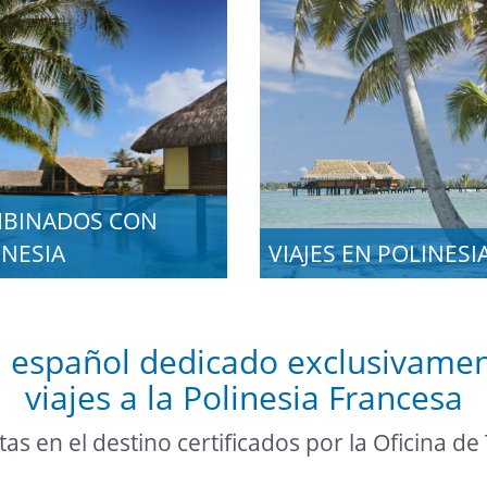
BINADOS CON
INESIA
VIAJES EN POLINESI
 español dedicado exclusivamen
viajes a la Polinesia Francesa
as en el destino certificados por la Oficina de