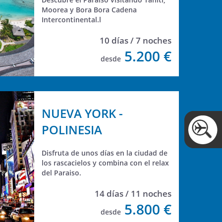
un espíritu que nos rodea. Puede
Moorea y Bora Bora Cadena
verso, tocarlo, probarlo y sentirlo.
Intercontinental.l
10 días / 7 noches
5.200 €
desde
NUEVA YORK -
POLINESIA
Disfruta de unos días en la ciudad de
los rascacielos y combina con el relax
del Paraiso.
14 días / 11 noches
5.800 €
desde