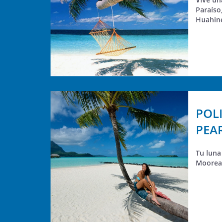
Paraíso
Huahine
POL
PEA
Tu luna 
Moorea 