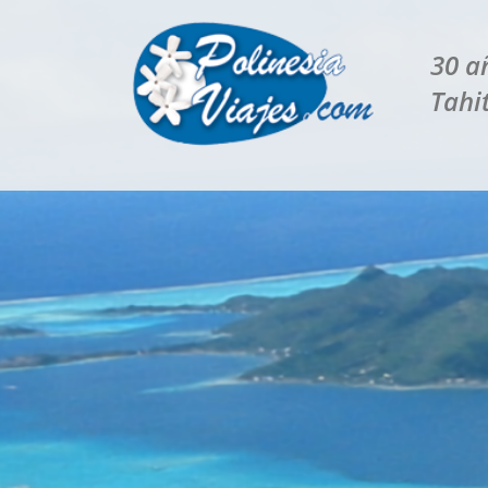
30 añ
Tahit