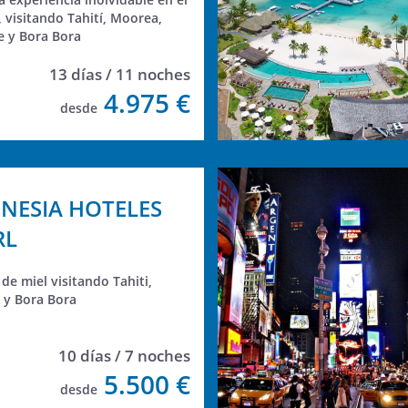
, visitando Tahití, Moorea,
 y Bora Bora
13 días / 11 noches
4.975 €
desde
INESIA HOTELES
RL
de miel visitando Tahiti,
y Bora Bora
10 días / 7 noches
5.500 €
desde