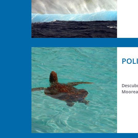
POLI
Descubr
Moorea 