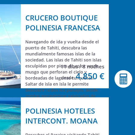
CRUCERO BOUTIQUE
POLINESIA FRANCESA
Navegando de ida y vuelta desde el
puerto de Tahiti, descubra las
mundialmente famosas islas de la
sociedad. Las islas de Tahiti son islas
esculpidas por picos de color verde
11 días / 8 noches
musgo que perforan el cielo y
4.850 €
desde
bordeadas de lagunas turquesas.
Saltar de isla en isla le permite
descubrir todos los paisajes, desde
crestas geométricas salpicadas de
cascadas hasta atolones planos y
desérticos donde las lagunas superan
POLINESIA HOTELES
con creces la masa de tierra. Las islas
INTERCONT. MOANA
de Tahití esconden muchos secretos,
pero todos están conectados por el
Mana. El Mana es una fuerza vital y
Descubre el Paraiso visitando Tahiti,