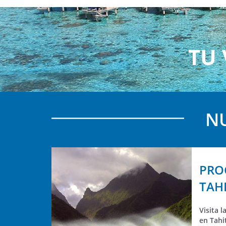
TU 
NU
PRO
TAH
Visita 
en Tahi