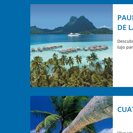
PAU
DE 
Descubr
lujo pa
CUA
Vive un